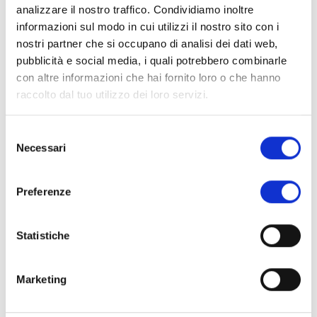
quadri elettrici ed elementi tecnologici sono stati
analizzare il nostro traffico. Condividiamo inoltre
coperti con pannelli in ferro realizzati a mano,
informazioni sul modo in cui utilizzi il nostro sito con i
composti da anelli assemblati a uno a uno.
nostri partner che si occupano di analisi dei dati web,
Controsoffitti
: realizzati a voltecon mattoni fatti a
pubblicità e social media, i quali potrebbero combinarle
mano.
con altre informazioni che hai fornito loro o che hanno
Infissi
: realizzati tutti in ferro, termici e acustici,
raccolto dal tuo utilizzo dei loro servizi.
incluso l’elemento di separazione interno
realizzato come parete in ferro e cuoio per
Selezione
Necessari
del
dividere la sala ristorante dalla cantina vini.
consenso
Pareti attrezzate
realizzate con porte
automatiche e celle frigorifere integrate.
Preferenze
Ex Chiesa
Statistiche
Marketing
Nel cuore del borgo sorge una chiesa