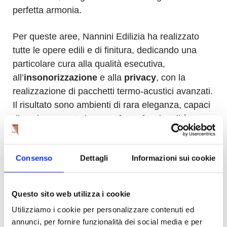
perfetta armonia.
Per queste aree, Nannini Edilizia ha realizzato
tutte le opere edili e di finitura, dedicando una
particolare cura alla qualità esecutiva,
all’
insonorizzazione
e alla
privacy
, con la
realizzazione di pacchetti termo-acustici avanzati.
Il risultato sono ambienti di rara eleganza, capaci
di coniugare estetica, comfort e funzionalità.
Pavimentazioni
in pietra di recupero posata a
Consenso
Dettagli
Informazioni sui cookie
mano in tutte le sale.
Imbotti in ferro
realizzati come pezzi unici,
senza saldature, nei passaggi tra un ambiente e
Questo sito web utilizza i cookie
l’altro.
Utilizziamo i cookie per personalizzare contenuti ed
Rivestimenti:
Macchinari di climatizzazione,
annunci, per fornire funzionalità dei social media e per