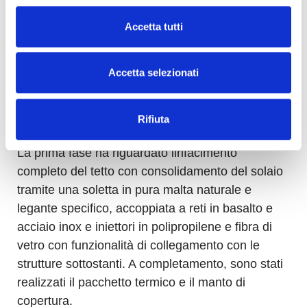
sconsacrata, oggi trasformata in sala per concerti,
mostre e conferenze.
Accetta tutti
In quest’area, il nostro intervento è stato articolato
Accetta selezionati
ed eseguito in due fasi, entrambe mirate a
trasformarne la funzionalità e a valorizzarne
l’essenza e il valore storico.
Rifiuta
La prima fase ha riguardato ilrifacimento
completo del tetto con consolidamento del solaio
tramite una soletta in pura malta naturale e
legante specifico, accoppiata a reti in basalto e
acciaio inox e iniettori in polipropilene e fibra di
vetro con funzionalità di collegamento con le
strutture sottostanti. A completamento, sono stati
realizzati il pacchetto termico e il manto di
copertura.